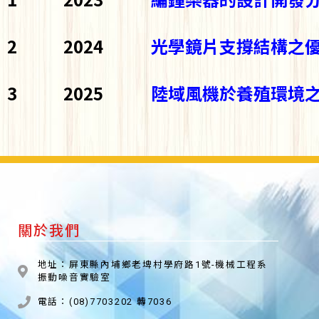
2
2024
光學鏡片支撐結構之
3
2025
陸域風機於養殖環境
關於我們
地址：屏東縣內埔鄉老埤村學府路1號-機械工程系
振動噪音實驗室
電話：(08)7703202 轉7036