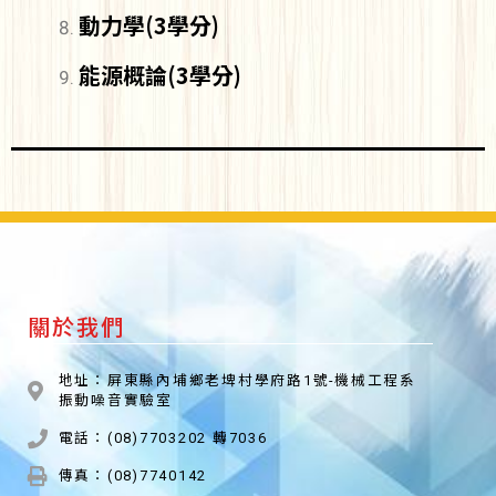
動力學(3學分)
能源概論(3學分)
關於我們
地址：屏東縣內埔鄉老埤村學府路1號-機械工程系
振動噪音實驗室
電話：(08)7703202 轉7036
傳真：(08)7740142