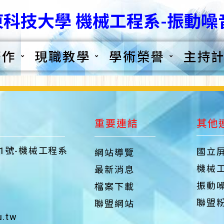
科技大學 機械工程系-振動噪
著作
現職教學
學術榮譽
主持
重要連結
其他
1號-機械工程系
國立
網站導覽
機械
最新消息
振動
檔案下載
聯盟粉
聯盟網站
u.tw