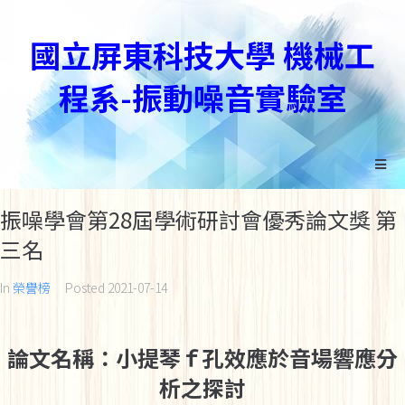
國立屏東科技大學 機械工
程系-振動噪音實驗室
振噪學會第28屆學術研討會優秀論文獎 第
三名
In
榮譽榜
Posted
2021-07-14
論文名稱：小提琴ｆ孔效應於音場響應分
析之探討