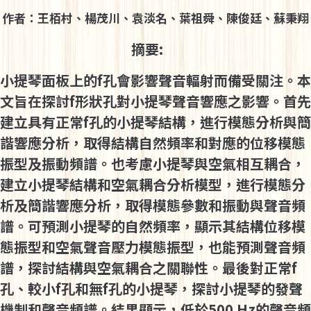
作者：王栢村、楊茂川、袁淡名、葉祖舜、陳俊廷、蘇秉翔
摘要:
小提琴面板上的f孔會影響聲音輻射而備受關注。本
文旨在探討f形狀孔對小提琴聲音響應之影響。首先
建立具有正常f孔的小提琴結構，進行模態分析與簡
諧響應分析，取得結構自然頻率和對應的位移模態
振型及振動頻譜。也考慮小提琴與空氣相互耦合，
建立小提琴結構和空氣耦合分析模型，進行模態分
析及簡諧響應分析，取得模態參數和振動與聲音頻
譜。可預測小提琴的自然頻率，顯示其結構位移模
態振型和空氣聲音壓力模態振型，也能預測聲音頻
譜，探討結構與空氣耦合之關聯性。最後對正常f
孔、較小f孔和無f孔的小提琴，探討小提琴的發聲
機制和聲音頻譜。結果顯示，低於500 Hz的聲音頻