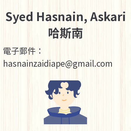
Syed Hasnain, Askari
哈斯南
電子郵件：
hasnainzaidiape@gmail.com